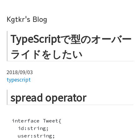
Kgtkr's Blog
TypeScriptで型のオーバー
ライドをしたい
2018/09/03
typescript
spread operator
interface Tweet{

  id:string;

  user:string;
