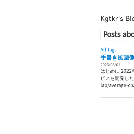
Kgtkr's Bl
Posts abo
All tags
手書き風画像
2023/08/01
はじめに 2022年度の大学のプロジェクトで(今更すぎる)手書き風の画像を生成するWebサー
ビスを開発したのでそれについての話
lab/average-
character-c
均手書き文字(
作られた物をTy
はない。 サービスの概要 下の画像のように、上のテキ
字列に対応する
に合わせて文字