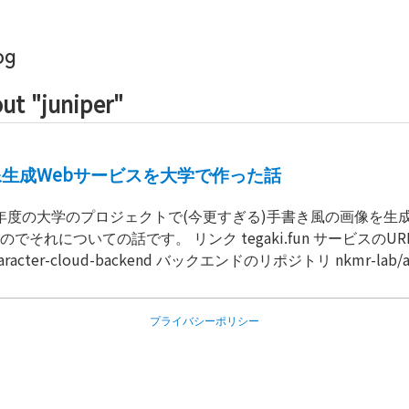
og
ut "
juniper
"
生成Webサービスを大学で作った話
です。 リンク tegaki.fun サービスのURL nkmr-
character-cloud-backend バックエンドのリポジトリ nkmr-lab/av
loud-frontend フロントエンドのリポジトリ nkmr-lab/average-fig
手書き文字の合成文字)を生成するライブラリのリポジトリ。研
プライバシーポリシー
peScript化(不完全)するなどしただけで、上2つと違って1
スト欄に文字列を入力すると、その文
手書き風の画像を生成してくれます。背景画像はユーザが用意
サイズや書字方向、行間字間などを設定する仕様です。各文字